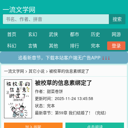
一流文学网
搜索
首页
玄幻
武侠
都市
历史
网游
科幻
言情
其他
排行
完本
登录
追看新章节，下载本站客户端无广告APP
↓↓↓
一流文学网
>
其它小说
> 被校草的信息素绑定了
被校草的信息素绑定了
作者：
甜菜卷饼
更新时间：2025-11-24 13:45:58
状态：完本
最新章节：
第59章 我们结婚了！（完结）
加入书架
点击阅读