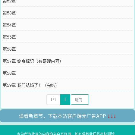
第52章
第53章
第54章
第55章
第56章
第57章 终身标记（有哥嫂内容）
第58章
第59章 我们结婚了！（完结）
1/1
1
追看新章节，下载本站客户端无广告APP
↓↓↓
本站所有收录的内容均来自互联网，如有侵权我们将尽快删除。