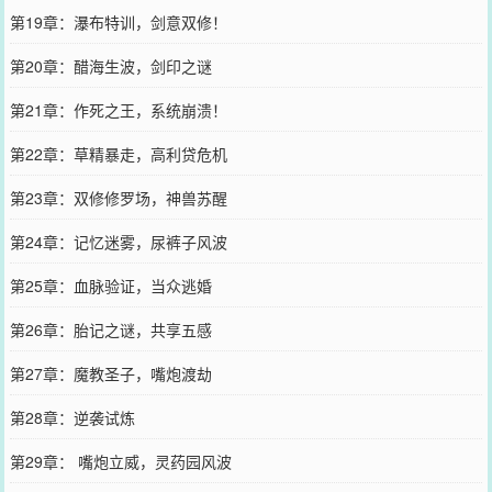
第19章：瀑布特训，剑意双修！
第20章：醋海生波，剑印之谜
第21章：作死之王，系统崩溃！
第22章：草精暴走，高利贷危机
第23章：双修修罗场，神兽苏醒
第24章：记忆迷雾，尿裤子风波
第25章：血脉验证，当众逃婚
第26章：胎记之谜，共享五感
第27章：魔教圣子，嘴炮渡劫
第28章：逆袭试炼
第29章： 嘴炮立威，灵药园风波