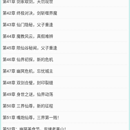
第41章 剑冢取剑，天罚现世
第42章 终极对决，剑斩噬界魔
第43章 仙门隐秘，父子重逢
第44章 魔教风云，真假难辨
第45章 陨仙谷秘闻，父子重逢
第46章 仙界初探，新的危机
第47章 幽冥危机，忘忧城主
第48章 双剑合璧，封印裂缝
第49章 身世之谜，仙界动荡
第50章 三界仙尊，新的征程
第51章 嘴炮仙尊，三界第一贱！
第52章：幽冥美食节，炭烤老黑山！