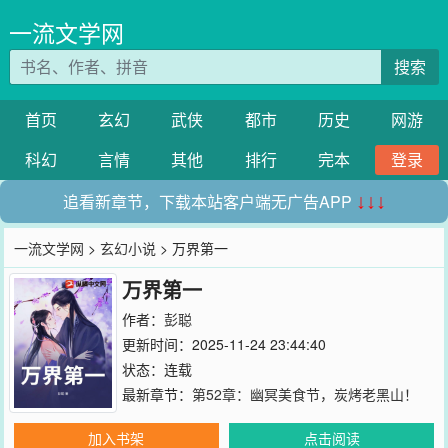
一流文学网
搜索
首页
玄幻
武侠
都市
历史
网游
科幻
言情
其他
排行
完本
登录
追看新章节，下载本站客户端无广告APP
↓↓↓
一流文学网
>
玄幻小说
> 万界第一
万界第一
作者：
彭聪
更新时间：2025-11-24 23:44:40
状态：连载
最新章节：
第52章：幽冥美食节，炭烤老黑山！
加入书架
点击阅读