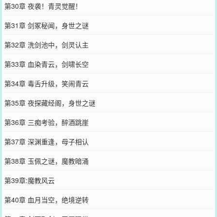
第30章 夜袭！青灵觉醒！
第31章 剑冢秘闻，身世之谜
第32章 洗剑池中，剑灵认主
第33章 血染青云，剑啸长空
第34章 毒舌升级，笑闹青云
第35章 夜探藏经阁，身世之谜
第36章 三痴考验，醉酒跳崖
第37章 深渊重逢，母子相认
第38章 玉佩之谜，魔教暗涌
第39章:魔教风云
第40章 血月当空，绝境逆转