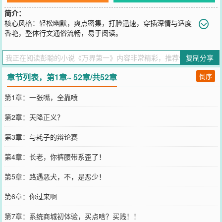
简介：
核心风格：轻松幽默，爽点密集，打脸迅速，穿插深情与适度
香艳，整体行文通俗流畅，易于阅读。
您要是觉得《
万界第一
》还不错的话请不要忘记向您QQ群和微博微信
里的朋友推荐哦！
复制分享
章节列表，第1章~ 52章/共52章
倒序
第1章：一张嘴，全靠喷
第2章：天降正义？
第3章：与耗子的辩论赛
第4章：长老，你裤腰带系歪了！
第5章：路遇恶犬，不，是恶少！
第6章：你过来啊
第7章：系统商城初体验，买点啥？买贱！！