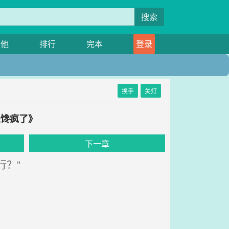
搜索
其他
排行
完本
登录
换手
关灯
长馋疯了》
下一章
？”