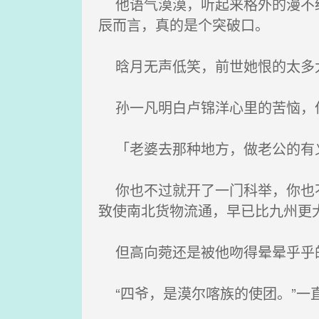
他语气漠漠，听起来格外的漫不经
辰而言，真的是个突破口。
晗月无声低笑，前世她恨的太多
孙一凡明白卢锦洋心里的苦恼，但
「老婆去那种地方，做老公的有义
你也不过就开了一门科举，你也不
致使南北货物流通，早已比九州更
但高向菀还是被他吻得晕晕乎乎
“四爷，是漠尔喀族的使团。”一