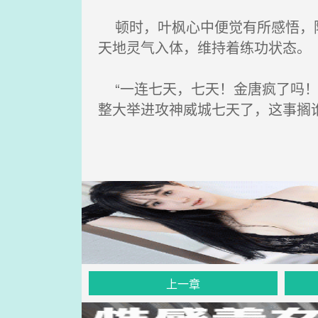
顿时，叶枫心中便觉有所感悟，隐
天地灵气入体，维持着练功状态。
“一连七天，七天！金唐疯了吗！
整大举进攻神威城七天了，这事搁
上一章