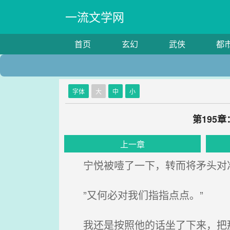
一流文学网
首页
玄幻
武侠
都
字体
大
中
小
第195
上一章
宁悦被噎了一下，转而将矛头对准
”又何必对我们指指点点。”
我还是按照他的话坐了下来，把