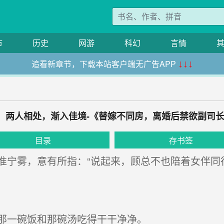
市
历史
网游
科幻
言情
追看新章节，下载本站客户端无广告APP
↓↓↓
章：两人相处，渐入佳境-《替嫁不同房，离婚后禁欲副司
目录
存书签
宁雾，意有所指：“说起来，顾总不也陪着女伴同行
那一碗饭和那碗汤吃得干干净净。