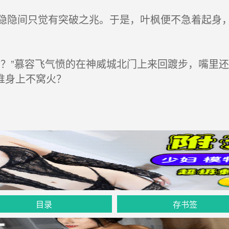
隐间只觉有突破之兆。于是，叶枫便不急着起身，
？”慕容飞气愤的在神威城北门上来回踱步，嘴里
谁身上不窝火？
目录
存书签