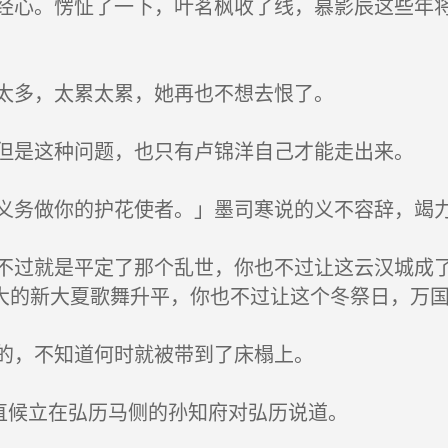
心。愣怔了一下，叶茗枫收了线，慕影辰这些年将
太多，太累太累，她再也不想去恨了。
是这种问题，也只有卢锦洋自己才能走出来。
务做你的护花使者。」墨司寒说的义不容辞，竭力
过就是平定了那个乱世，你也不过让这云汉城成了
大的新大夏歌舞升平，你也不过让这个冬祭日，万
的，不知道何时就被带到了床榻上。
直候立在弘历马侧的孙知府对弘历说道。