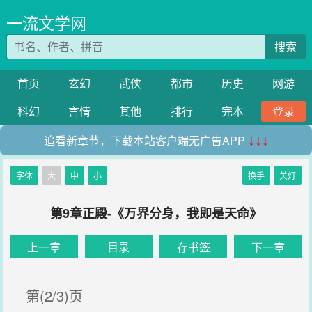
一流文学网
搜索
首页
玄幻
武侠
都市
历史
网游
科幻
言情
其他
排行
完本
登录
追看新章节，下载本站客户端无广告APP
↓↓↓
字体
大
中
小
换手
关灯
第9章正殿-《万界分身，我即是天命》
上一章
目录
存书签
下一章
第(2/3)页