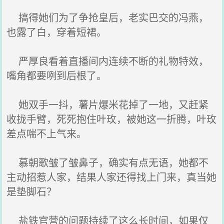
搞得她们为了争抢皇后，老实巴交的冯燕，
也露了白，穿着短裙。
严厚良看着直播间内连续不断的礼物特效，
嘴角都要咧到后根了。
她双手一抖，薯片爆米花掉了一地，又赶紧
收拢手臂，死死抱住叶玫，被她这一折腾，叶玫
差点喘不上气来。
慕朝歌皱了皱鼻子，确实有点无语，她都不
主动招惹人家，结果人家还得找上门来，真当她
是垫脚石？
盐铁官营的问题持续了这么长时间，如果仅