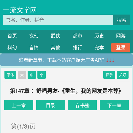
一流文学网
搜索
首页
玄幻
武侠
都市
历史
网游
科幻
言情
其他
排行
完本
登录
追看新章节，下载本站客户端无广告APP
↓↓↓
字体
大
中
小
换手
关灯
第147章 ：舒唱男友-《重生，我的网友是本尊》
上一章
目录
存书签
下一章
第(1/3)页