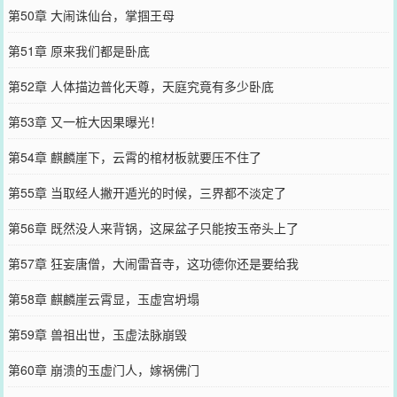
第50章 大闹诛仙台，掌掴王母
第51章 原来我们都是卧底
第52章 人体描边普化天尊，天庭究竟有多少卧底
第53章 又一桩大因果曝光！
第54章 麒麟崖下，云霄的棺材板就要压不住了
第55章 当取经人撇开遁光的时候，三界都不淡定了
第56章 既然没人来背锅，这屎盆子只能按玉帝头上了
第57章 狂妄唐僧，大闹雷音寺，这功德你还是要给我
第58章 麒麟崖云霄显，玉虚宫坍塌
第59章 兽祖出世，玉虚法脉崩毁
第60章 崩溃的玉虚门人，嫁祸佛门