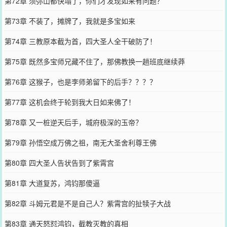
第72章 须弥山都快塌了，你们才发现如来有问题？
第73章 不装了，摊牌了，我就是多宝如来
第74章 三教原本截为首，四大圣人全干破防了！
第75章 既然多宝师兄藏不住了，那佛教换一趟班底继续莽
第76章 这猴子，也是李师弟留下的后手？？？？
第77章 这机会终于轮到我大日如来佛了！
第78章 又一桩逆天后手，城府极深的玉帝？
第79章 孙悟空成万佛之祖，南无大圣舍利尊王佛
第80章 四大圣人告状告到了紫霄宫
第81章 大道复苏，鸿钧那傻逼
第82章 斗姆元君是不是自己人？紫霄宫的扯犊子大战
第83章 通天怒怼鸿钧，截教灭教的真相