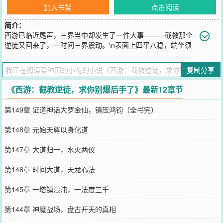
加入书架
点击阅读
简介：
西游已临近尾声，三界当中却发生了一件大事———截教那个
逆徒又回来了，一时间三界震动。\n表面上四平八稳，端坐须
弥山的多宝佛祖背地里却是声泪俱下，装了一个量劫了，老子终于快
熬出头了。\n正在天庭宝库如数家珍的财神爷赵公明浑身一颤，不装
复制分享
了，摊牌了，这些年搜刮的法宝、灵物终于要派上用场了。\n金鳌岛
外驻扎着百万天兵天将，杨戬却在跟那个逆徒喝茶打屁。\n月桂树
《西游：截教逆徒，求你别爆后手了》最新12章节
旁，那个叫做吴刚的猛人丢掉了手里的斧头，竟堂而皇之下界去了。
\n当嫦娥仙子一跃化身为太阴魔神投靠截教。\n当孔雀大明王一口气
第149章 证道神话大罗金仙，镇压鸿钧（全书完）
吞了八宝功德池。\n当麒麟崖下压着云霄的棺材板被轰开，天道圣人
这才反应过来，这特么云霄已在玉虚宫下窃取了一个量劫的气运。\n
第148章 元始天尊以身化道
面对如来佛祖叛教，西方二圣只能让斗战胜佛接替如来坐镇佛门气
运。\n......\n咳咳。\n会不会这猴子也是那个逆徒留下的后手。
第147章 大道归一，水火两仪
您要是觉得《
西游：截教逆徒，求你别爆后手了
》还不错的话请不要
忘记向您QQ群和微博微信里的朋友推荐哦！
第146章 时间大道，天龙心法
第145章 一塔镇混沌，一法度三千
第144章 神魔战场，盘古开天的真相