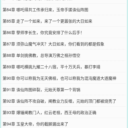
第84章 哪吒得共工传承归来，玉帝手搓诛仙阵图
第85章 走了一个如来，来了一个更嚣张的大日如来
第86章 孽师李长生，你究竟安排了什么后手！
第87章 须弥山魔气冲天？大日如来，你们看到的都是假象
第88章 单剑挑佛教，总导演万佛之祖孙悟空
第89章 哪吒横挑九耀二十八宿，平十万天兵，暴打李靖
第90章 你可以称我为无天佛祖，也可以称我为混沌魔道大道魔神
第91章 诛仙阵图碎裂，元始天尊第一个背锅
第92章 诛仙阵不攻自破，阐教业力反噬，元始的顶门都被烧秃了
第93章 爆锤阐教门人，红云老祖，西王母的政治正确
第94章 玉皇大帝，你的截脚漏出来了