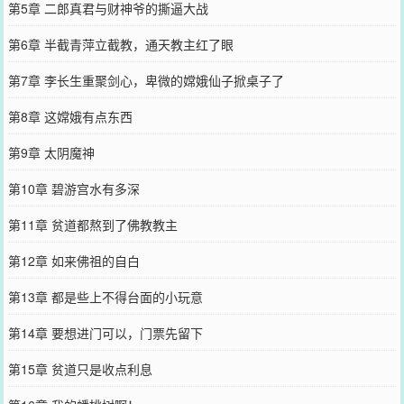
第5章 二郎真君与财神爷的撕逼大战
第6章 半截青萍立截教，通天教主红了眼
第7章 李长生重聚剑心，卑微的嫦娥仙子掀桌子了
第8章 这嫦娥有点东西
第9章 太阴魔神
第10章 碧游宫水有多深
第11章 贫道都熬到了佛教教主
第12章 如来佛祖的自白
第13章 都是些上不得台面的小玩意
第14章 要想进门可以，门票先留下
第15章 贫道只是收点利息