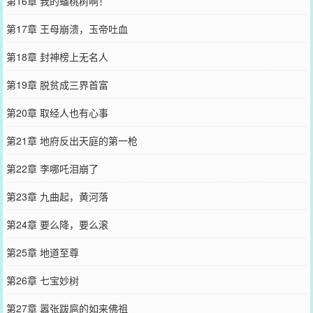
第16章 我的蟠桃树啊！
第17章 王母崩溃，玉帝吐血
第18章 封神榜上无名人
第19章 脱贫成三界首富
第20章 取经人也有心事
第21章 地府反出天庭的第一枪
第22章 李哪吒泪崩了
第23章 九曲起，黄河落
第24章 要么降，要么滚
第25章 地道至尊
第26章 七宝妙树
第27章 嚣张跋扈的如来佛祖