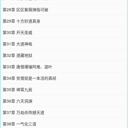
第28章 区区紫薇弹指可破
第29章 十方妙道真身
第30章 开天圣威
第31章 大道神格
第32章 道藏地狱
第33章 唐僧爆锤阿难、迦叶
第34章 贫僧就是一本活的真经
第35章 神霄九辰
第36章 六天洞渊
第37章 万劫杀阵撼天道
第38章 一气化三清