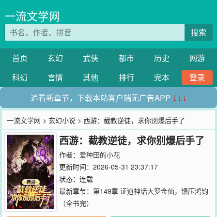
一流文学网
搜索
首页
玄幻
武侠
都市
历史
网游
科幻
言情
其他
排行
完本
登录
追看新章节，下载本站客户端无广告APP
↓↓↓
一流文学网
>
玄幻小说
> 西游：截教逆徒，求你别爆后手了
西游：截教逆徒，求你别爆后手了
作者：
爱种田的小花
更新时间：2026-05-31 23:37:17
状态：连载
最新章节：
第149章 证道神话大罗金仙，镇压鸿钧
（全书完）