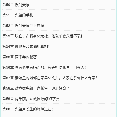
第50章 误闯天家
第51章 先祖的手札
第52章 误闯天家冲上热搜
第53章 朕亡，亦将身化龙魂，佑我华夏永世不衰！
第54章 嬴政东渡求仙的真相！
第55章 两千年的秘密
第56章 真有长生者吗？那卢家先祖陆长生，可在否！
第57章 秦始皇的鼎都在家里垫锄头，人家在乎你什么专家？
第58章 对卢家先祖，卢长生，更加好奇了
第59章 两千前，解救嬴政的‘卢字营’
第60章 先祖卢长生的辉煌过往！