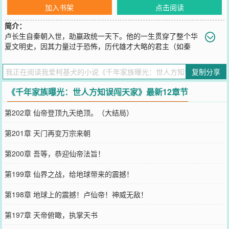
加入书架
点击阅读
简介：
卢长生自秦朝入世，助嬴政统一天下。他的一生贯穿了整个华
夏文明史，因其力量过于恐怖，历代雄才大略的君主（如秦
皇、朱元璋）对其既敬若神明又深感恐惧。\n他从先秦，一直活到了
现代，创建了千年家族！\n七十二世孙参加听泉鉴宝，误揭千年家族
复制分享
的震撼。\n千年家族被曝光，世人方知误闯天家。
您要是觉得《
千年家族曝光：世人方知误闯天家
》还不错的话请不要
《千年家族曝光：世人方知误闯天家》最新12章节
忘记向您QQ群和微博微信里的朋友推荐哦！
第202章 仙帝登顶九天绝顶。（大结局）
第201章 天门再变万宗来朝
第200章 吾等，恭迎仙帝法旨！
第199章 仙界之战，给地球带来的震撼！
第198章 地球上的震撼！卢仙帝！神威无敌！
第197章 天帝俯瞰，执掌天书