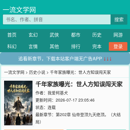
一流文学网
搜索
首页
玄幻
武侠
都市
历史
网游
科幻
言情
其他
排行
完本
登录
追看新章节，下载本站客户端无广告APP
↓↓↓
一流文学网
>
历史小说
> 千年家族曝光：世人方知误闯天家
千年家族曝光：世人方知误闯天家
作者：
我爱柯基犬
更新时间：2026-07-17 23:05:46
状态：连载
最新章节：
第202章 仙帝登顶九天绝顶。（大结
局）