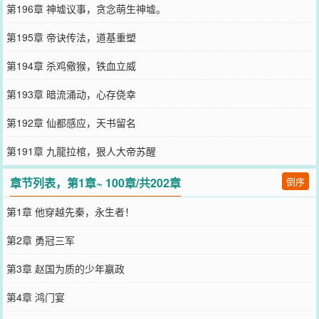
第196章 神墟议事，贪念萌生神墟。
第195章 帝诀传法，道基重塑
第194章 杀鸡儆猴，铁血立威
第193章 暗流涌动，心存侥幸
第192章 仙都感应，天书留名
第191章 九龍拉棺，狠人大帝苏醒
章节列表，第1章~ 100章/共202章
倒序
第1章 他穿越先秦，永生者！
第2章 勇冠三军
第3章 赵国为质的少年嬴政
第4章 鸿门宴