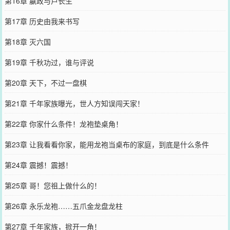
第16章 嬴政与卢长生
第17章 历史由我来书写
第18章 灭六国
第19章 千秋功过，谁与评说
第20章 天下，不过一盘棋
第21章 千年家族曝光，世人方知误闯天家！
第22章 你家什么条件！龙袍垫桌角！
第23章 让我看看你家，能用龙袍当桌布的家庭，到底是什么条件
第24章 震撼！震撼！
第25章 哥！您祖上做什么的！
第26章 永乐龙袍……五爪金龙盘龙柱
第27章 千年家族，掀开一角！