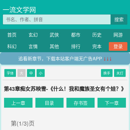
一流文学网
搜索
首页
玄幻
武侠
都市
历史
网游
科幻
言情
其他
排行
完本
登录
追看新章节，下载本站客户端无广告APP
↓↓↓
字体
大
中
小
换手
关灯
第43章痴女苏映雪-《什么！我和魔族圣女有个娃？》
上一章
目录
存书签
下一章
第(1/3)页