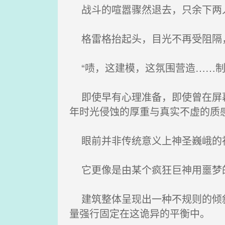
战斗的喧嚣骤然退去，只余下两人
格雷格抬起头，目光不再受阻隔
“啧，这建模，这氛围营造……制作
即使早有心理准备，即使曾在屏幕
年时光侵蚀的厚重与真实不虚的质
眼前并非传统意义上神圣巍峨的
它更像是由某个疯狂巨神用噩梦的
建筑整体呈现出一种不规则的倾斜
量强行固定在这诡异的平衡中。