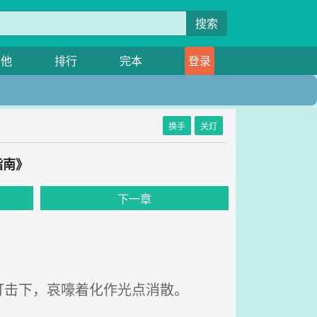
搜索
其他
排行
完本
登录
换手
关灯
指南》
下一章
击下，哀嚎着化作光点消散。