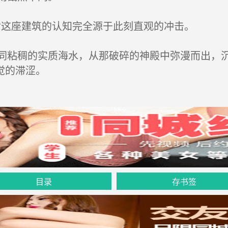
对这座建筑的认知完全源于此刻直观的冲击。
粘稠的实质海水，从那破碎的神殿中弥漫而出，沉
觉的滞涩。
目录
存书签