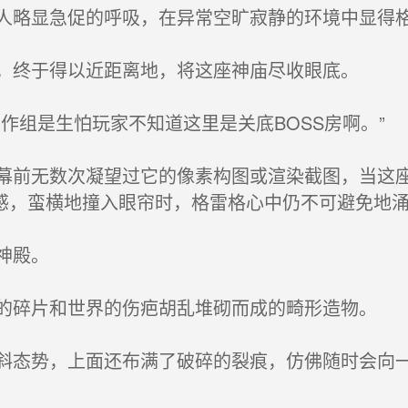
略显急促的呼吸，在异常空旷寂静的环境中显得
，终于得以近距离地，将这座神庙尽收眼底。
组是生怕玩家不知道这里是关底BOSS房啊。”
前无数次凝望过它的像素构图或渲染截图，当这座
感，蛮横地撞入眼帘时，格雷格心中仍不可避免地
神殿。
碎片和世界的伤疤胡乱堆砌而成的畸形造物。
态势，上面还布满了破碎的裂痕，仿佛随时会向一