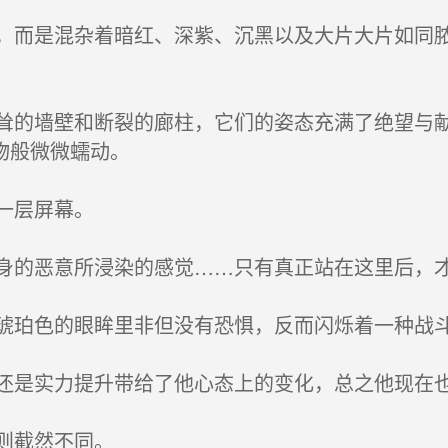
而是混杂着暗红、深紫、沉黑以及大片大片如同脓
的墙壁和断裂的廊柱，它们的姿态充满了绝望与献
物般微微蠕动。
一层屏幕。
的恶意所浸染的感觉……只有真正站在这里后，
珀色的眼眸里非但没有恐惧，反而闪烁着一种战
是实力提升带给了他心态上的变化，总之他现在也
则截然不同。