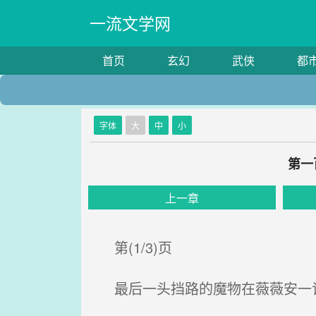
一流文学网
首页
玄幻
武侠
都
字体
大
中
小
第一
上一章
第(1/3)页
最后一头挡路的魔物在薇薇安一记