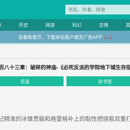
市
历史
网游
科幻
言情
追看新章节，下载本站客户端无广告APP
↓↓↓
百八十三章：破碎的神庙-《必死反派的学院地下城生存
目录
存书签
精准的冰锥贯脑和格雷格补上的黏性燃烧瓶双重打