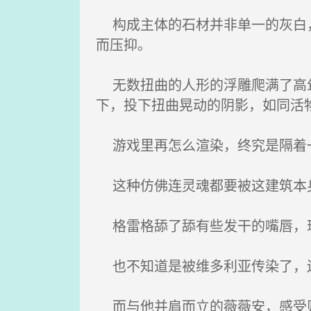
构成主体的石材并非单一的灰白，
而压抑。
无数扭曲的人形的浮雕爬满了高耸
下，投下扭曲晃动的阴影，如同活
游戏里再怎么渲染，终究是隔着
这种仿佛连灵魂都要被这建筑本身
格雷格舔了舔有些发干的嘴唇，琥
也不知道是被维多利亚传染了，还
而与他并肩而立的薇薇安，感受