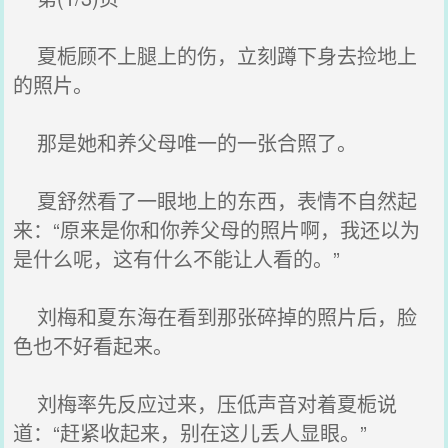
夏栀顾不上腿上的伤，立刻蹲下身去捡地上
的照片。
那是她和养父母唯一的一张合照了。
夏舒然看了一眼地上的东西，表情不自然起
来：“原来是你和你养父母的照片啊，我还以为
是什么呢，这有什么不能让人看的。”
刘梅和夏东海在看到那张碎掉的照片后，脸
色也不好看起来。
刘梅率先反应过来，压低声音对着夏栀说
道：“赶紧收起来，别在这儿丢人显眼。”