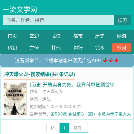
一流文学网
搜索
首页
玄幻
武侠
都市
历史
网游
科幻
言情
其他
排行
完本
登录
↓↓↓
追看新章节，下载本站客户端无广告APP
冲天爆火龙-搜索结果(共1条记录)
[历史]开局卖身为奴，我靠科举登顶首辅
作者：
冲天爆火龙
状态：连载
更新时间：05-18 23:04:21
最新章节：
第593章 乡试前夕（四）本章为青宁果大大
加更！
1/1
1