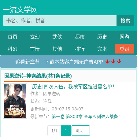
一流文学网
搜索
首页
玄幻
武侠
都市
历史
网游
科幻
言情
其他
排行
完本
登录
↓↓↓
追看新章节，下载本站客户端无广告APP
因果逆转-搜索结果(共1条记录)
[历史]四次入伍，我被军区拉进黑名单！
作者：
因果逆转
状态：连载
更新时间：08-07 15:08:07
最新章节：
第一卷 第303章 全军即刻进入战备！
1/1
1