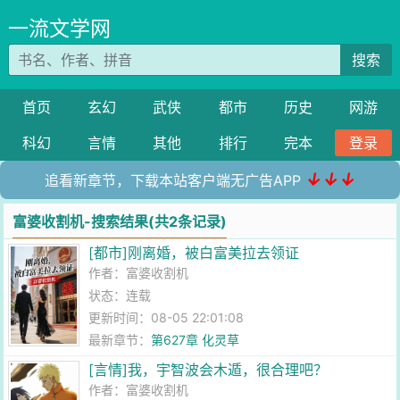
一流文学网
搜索
首页
玄幻
武侠
都市
历史
网游
科幻
言情
其他
排行
完本
登录
↓↓↓
追看新章节，下载本站客户端无广告APP
富婆收割机-搜索结果(共2条记录)
[都市]刚离婚，被白富美拉去领证
作者：
富婆收割机
状态：连载
更新时间：08-05 22:01:08
最新章节：
第627章 化灵草
[言情]我，宇智波会木遁，很合理吧？
作者：
富婆收割机