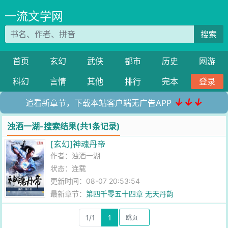
一流文学网
搜索
首页
玄幻
武侠
都市
历史
网游
科幻
言情
其他
排行
完本
登录
↓↓↓
追看新章节，下载本站客户端无广告APP
浊酒一湖-搜索结果(共1条记录)
[玄幻]神魂丹帝
作者：
浊酒一湖
状态：连载
更新时间：08-07 20:53:54
最新章节：
第四千零五十四章 无天丹韵
1/1
1