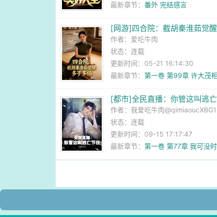
最新章节：
番外 完结感言
[网游]四合院：截胡秦淮茹觉
作者：
爱吃牛肉
状态：连载
更新时间：05-21 16:14:30
最新章节：
第一卷 第99章 许大茂
[都市]全民直播：你管这叫逃
作者：
我爱吃牛肉@qimiaoucXBG1
状态：连载
更新时间：09-15 17:17:47
最新章节：
第一卷 第77章 我可