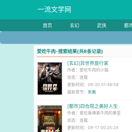
一流文学网
首页
玄幻
武侠
都
爱吃牛肉-搜索结果(共8条记录)
[玄幻]异世界旅行家
作者：
爱吃牛肉的小猫
状态：连载
更新时间：09-20 01:49:58
最新章节：
失衡
[都市]四合院之美好人生
作者：
爱吃香辣素牛肉的黄筌
状态：连载
更新时间：09-17 00:25:24