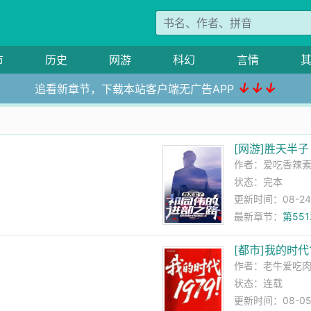
市
历史
网游
科幻
言情
↓↓↓
追看新章节，下载本站客户端无广告APP
[网游]胜天半
作者：
爱吃香辣
状态：完本
更新时间：08-24 0
最新章节：
第55
[都市]我的时代1
作者：
老牛爱吃
状态：连载
更新时间：08-05 1