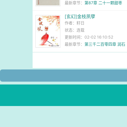
最新章节：
第87章 二十一颗甜枣
[玄幻]金枝夙孽
作者：
籽日
状态：连载
更新时间：02-02 16:10:52
最新章节：
第三千二百零四章 润石