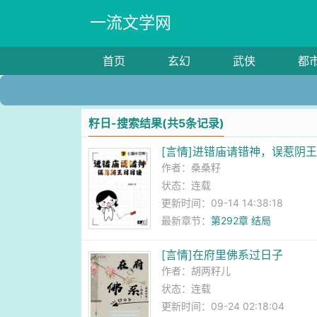
一流文学网
首页
玄幻
武侠
都
籽日-搜索结果(共5条记录)
[言情]进错庙请错神，误惹阴
作者：
桑桑籽
状态：连载
更新时间：09-14 14:38:18
最新章节：
第292章 结局
[言情]在府里佛系过日子
作者：
胡两籽儿
状态：连载
更新时间：09-24 02:18:04