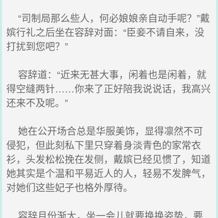
“司制局那么些人，何必娘娘亲自动手呢？”戴
嫔行礼之后坐在容辞对面：“臣妾不请自来，没
打扰到您吧？”
容辞道：“近来无甚大事，闲着也是闲着，就
得空缝两针……你来了正好陪我说说话，我高兴
还来不及呢。”
她在公开场合总是华服美饰，显得凛然不可
侵犯，但此刻私下里只穿着身淡青色的家常衣
衫，头发松松挽在发侧，戴嫔已经见惯了，知道
她其实是个温和平易近人的人，轻易不发脾气，
对她们这些妃子也格外厚待。
容辞月份渐大，坐一会儿就要换换姿势，要