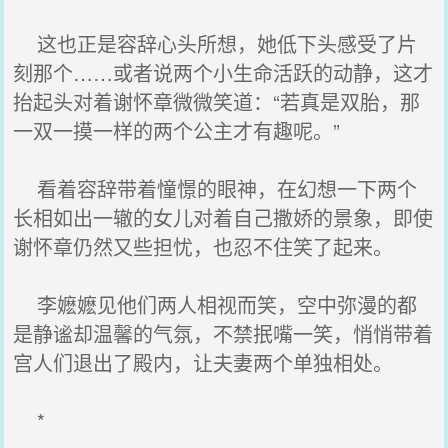
这也正是容辞心头所想，她低下头感受了片
刻那个……或者说两个小生命活跃的动静，这才
抬起头对着谢怀章微微笑道：“若真是双胎，那
一双一摸一样的两个公主才有趣呢。”
看着容辞带着憧憬的眼神，在幻想一下两个
长相如出一辙的女儿对着自己撒娇的景象，即使
谢怀章仍然又些担忧，也忍不住笑了起来。
李嬷嬷见他们两人相视而笑，空中弥漫的都
是静谧却温馨的气氛，不禁抿嘴一笑，悄悄带着
宫人们退出了殿内，让夫妻两个单独相处。
*