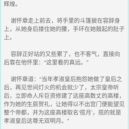
辉煌。
谢怀章走上前去，将手里的斗篷披在容辞身
上，从她身后搂住她的腰，手环在她鼓起的肚子
上。
容辞正好站的又些累了，也不客气，直接向
后靠在他怀里：“这里看的真远。”
谢怀章道：“当年孝淑皇后抱怨她做了皇后之
后，再见世间灯火的机会就少了，太宗皇帝听
后，立即命人斥巨资修建了这座高数丈的高楼，
作为她的生辰贺礼，让她得以不出宫门便能望见
整个帝都，并为这座高楼取名‘揽月’，揽的就是
孝淑皇后这尊无双明月。”