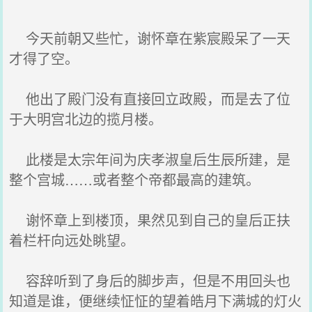
今天前朝又些忙，谢怀章在紫宸殿呆了一天
才得了空。
他出了殿门没有直接回立政殿，而是去了位
于大明宫北边的揽月楼。
此楼是太宗年间为庆孝淑皇后生辰所建，是
整个宫城……或者整个帝都最高的建筑。
谢怀章上到楼顶，果然见到自己的皇后正扶
着栏杆向远处眺望。
容辞听到了身后的脚步声，但是不用回头也
知道是谁，便继续怔怔的望着皓月下满城的灯火