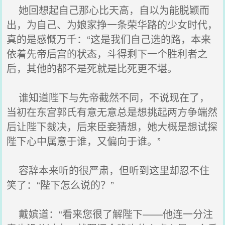
她回想起自己那心比天高，自以为能脱颖而
出，为自己、为娘家挣一条荣华路的少女时代，
真的是感慨万千：“这是我们自己选的路，本来
依着先帝后宫的状态，斗得剩下一个胜利者之
后，其他的都不是死就是比死更不堪。
谁知道陛下与先帝截然不同，不说现在了，
当初在东宫郭氏有意无意总是想挑起两方争端然
后让陛下裁决，后来臣妾猜想，她大概是想试探
陛下心中属意于谁，又偏向于谁。”
容辞本来听的很严肃，但听到这里却忍不住
笑了：“陛下怎么说的？”
戴嫔道：“看来您很了解陛下——他连一分注