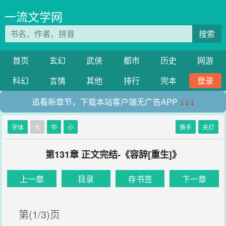
一流文学网
搜索
首页
玄幻
武侠
都市
历史
网游
科幻
言情
其他
排行
完本
登录
追看新章节，下载本站客户端无广告APP
↓↓↓
字体
大
中
小
换手
关灯
第131章 正文完结-《容辞[重生]》
上一章
目录
存书签
下一章
第(1/3)页