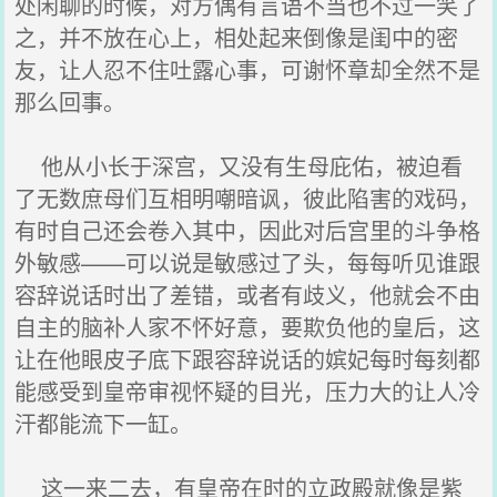
处闲聊的时候，对方偶有言语不当也不过一笑了
之，并不放在心上，相处起来倒像是闺中的密
友，让人忍不住吐露心事，可谢怀章却全然不是
那么回事。
他从小长于深宫，又没有生母庇佑，被迫看
了无数庶母们互相明嘲暗讽，彼此陷害的戏码，
有时自己还会卷入其中，因此对后宫里的斗争格
外敏感——可以说是敏感过了头，每每听见谁跟
容辞说话时出了差错，或者有歧义，他就会不由
自主的脑补人家不怀好意，要欺负他的皇后，这
让在他眼皮子底下跟容辞说话的嫔妃每时每刻都
能感受到皇帝审视怀疑的目光，压力大的让人冷
汗都能流下一缸。
这一来二去，有皇帝在时的立政殿就像是紫