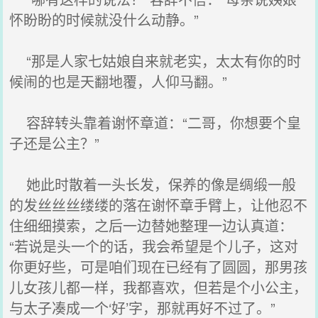
怀盼盼的时候就没什么动静。”
“那是人家七姑娘自来就老实，太太有你的时
候闹的也是天翻地覆，人仰马翻。”
容辞转头靠着谢怀章道：“二哥，你想要个皇
子还是公主？”
她此时散着一头长发，保养的像是绸缎一般
的发丝丝丝缕缕的落在谢怀章手臂上，让他忍不
住细细摸索，之后一边替她整理一边认真道：
“若说是头一个的话，我会希望是个儿子，这对
你更好些，可是咱们现在已经有了圆圆，那男孩
儿女孩儿都一样，我都喜欢，但若是个小公主，
与太子凑成一个‘好’字，那就再好不过了。”