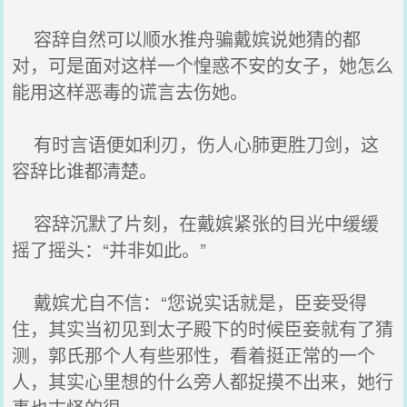
容辞自然可以顺水推舟骗戴嫔说她猜的都
对，可是面对这样一个惶惑不安的女子，她怎么
能用这样恶毒的谎言去伤她。
有时言语便如利刃，伤人心肺更胜刀剑，这
容辞比谁都清楚。
容辞沉默了片刻，在戴嫔紧张的目光中缓缓
摇了摇头：“并非如此。”
戴嫔尤自不信：“您说实话就是，臣妾受得
住，其实当初见到太子殿下的时候臣妾就有了猜
测，郭氏那个人有些邪性，看着挺正常的一个
人，其实心里想的什么旁人都捉摸不出来，她行