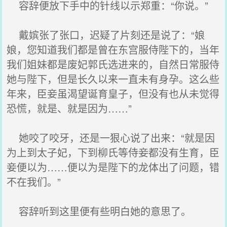
容辞便放下手中的针线以示郑重：“你说。”
戴嫔张了张口，迟疑了片刻还是说了：“娘
娘，您知道我们都是曾在东宫服侍陛下的，当年
我们姐妹都是废妃郭氏选进来的，自然日常服侍
她与陛下，但是长久以来一直未有身孕。这么些
年来，臣妾虽渴望诞育皇子，但没有也从未觉得
恐慌，就是、就是因为……”
她咬了咬牙，还是一狠心说了出来：“就是因
为上到太子妃，下到柳氏等侍妾都没有生育，臣
妾便以为……便以为是陛下的龙体出了问题，错
不在我们。”
容辞听到这里便有些明白她的意思了。