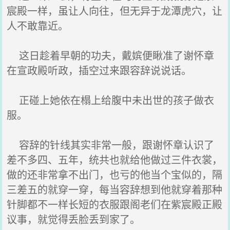
宸殿一样，虽让人向往，但无异于龙潭虎穴，让
人不敢靠近。
这日趁着早朝的功夫，戴嫔便瞅准了谢怀章
在宣政殿听政，插空过来跟容辞说说话。
正碰上她依在榻上给腹中未出世的孩子做衣
服。
容辞的针线其实非常一般，跟谢怀章认识了
差不多四、五年，统共也就给他做过三件衣裳，
做的还非常拿不出门，也亏的他当个宝似的，隔
三差五的就穿一穿，每当容辞想到他就穿着那种
针脚都不一样长短的衣服跟阁老们在紫宸殿正殿
议事，就觉得丢脸丢到家了。