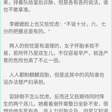
来，排着队给皇后诊脉，但是各有各的说法，谁
也不敢拿准。
李嬷嬷脸上也又些忧虑：“不说十分，六、七
分的把握总是有的。”
两人的担忧是有道理的，女子怀胎本就不
易，若所怀乃是双生儿，不仅容易早产，就连产
育的危险也高了不止一倍。
人人都盼麒麟双胎，但是这其中的风险谁也
没办法替产妇承担。
容辞倒不怎么忧虑，反而还又些期待同时降
生的两个孩儿，她看着谢怀章整日坐卧不安，很
想劝他生死有命，非人力可能企及，但是又知道