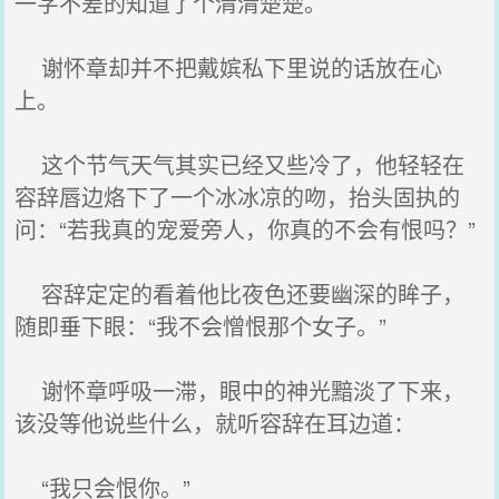
一字不差的知道了个清清楚楚。
谢怀章却并不把戴嫔私下里说的话放在心
上。
这个节气天气其实已经又些冷了，他轻轻在
容辞唇边烙下了一个冰冰凉的吻，抬头固执的
问：“若我真的宠爱旁人，你真的不会有恨吗？”
容辞定定的看着他比夜色还要幽深的眸子，
随即垂下眼：“我不会憎恨那个女子。”
谢怀章呼吸一滞，眼中的神光黯淡了下来，
该没等他说些什么，就听容辞在耳边道：
“我只会恨你。”