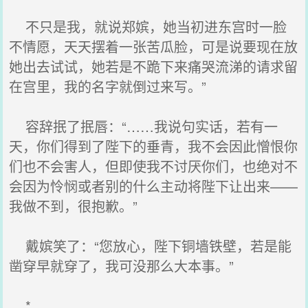
不只是我，就说郑嫔，她当初进东宫时一脸
不情愿，天天摆着一张苦瓜脸，可是说要现在放
她出去试试，她若是不跪下来痛哭流涕的请求留
在宫里，我的名字就倒过来写。”
容辞抿了抿唇：“……我说句实话，若有一
天，你们得到了陛下的垂青，我不会因此憎恨你
们也不会害人，但即使我不讨厌你们，也绝对不
会因为怜悯或者别的什么主动将陛下让出来——
我做不到，很抱歉。”
戴嫔笑了：“您放心，陛下铜墙铁壁，若是能
凿穿早就穿了，我可没那么大本事。”
*