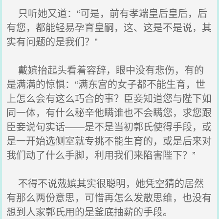
只听她又道：“可是，前有孝端皇后皇后，后
有您，都能轻易孕育皇嗣，这、这是不是说，其
实有问题的是我们？”
戴嫔抬起头看着容辞，眼中没有悲伤，有的
是满满的惊惧：“满东宫的女子都不能生育，世
上怎么会有这么巧合的事？臣妾知道您与陛下如
同一体，有什么秘辛他瞒谁也不会瞒您，求您跟
臣妾说句实话——是不是当初郭氏使得手段，或
是一开始选侧室就专挑不能生育的，或是后来对
我们动了什么手脚，利用我们来陷害陛下？”
不得不说戴嫔其实很聪明，她凭空猜的居然
有那么两份意思，可惜再怎么发散思维，也没有
想到人家郭氏用的是釜底抽薪的手段。