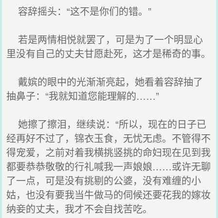
容辞摇头：“这不是你们的错。”
若是两情相悦就罢了，可是为了一个明显心
里没有自己的丈夫甘愿赴死，这才是稀奇的事。
戴嫔的眼中的光渐渐亮起，她看着容辞抽了
抽鼻子：“我就知道您能理解的……”
她擦了擦泪，继续说：“所以，现在的日子已
经再好不过了，锦衣玉食，无忧无虑。不管得不
得宠爱，之前对着我横挑竖挑的命妇现在见到我
都要恭恭敬敬的行礼喊我一声娘娘……或许无聊
了一点，可是没有挑剔的公婆，没有难缠的小
姑，也没有要我当牛做马的伺候还要花我的嫁妆
纳妾的丈夫，我才不会自找苦吃。