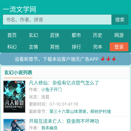
一流文学网
搜索
首页
玄幻
武侠
都市
历史
网游
科幻
言情
其他
排行
完本
登录
↓↓↓
追看新章节，下载本站客户端无广告APP
玄幻小说列表
凡人修仙：杂役有亿点怨气怎么了
作者：
小兔子开门
状态：连载
更新时间：07-10 01:41:16
最新章节：
第三十六章山体滑坡，柳树护村魂
开局互送未亡人：获金刚不坏神功
作者：
我本幽良