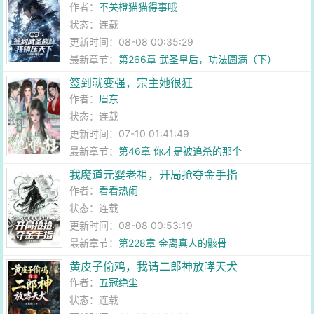
作者：
不关橙猫猫得事哦
状态：连载
更新时间：08-08 00:35:29
最新章节：
第266章 武圣皇后，功法圆满（下）
签到就变强，宗主她很狂
作者：
眉东
状态：连载
更新时间：07-10 01:41:49
最新章节：
第46章 你才是被追杀的那个
我魔道元婴老祖，开局抢夺金手指
作者：
看看热闹
状态：连载
更新时间：08-08 00:53:19
最新章节：
第228章 金离真人的骸骨
黄皮子偷鸡，我请二郎神放哮天犬
作者：
五冠绝尘
状态：连载