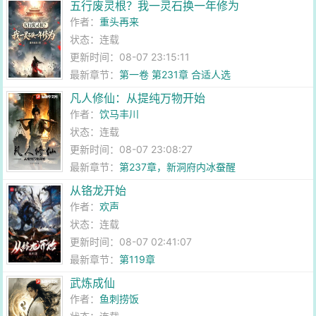
五行废灵根？我一灵石换一年修为
作者：
重头再来
状态：连载
更新时间：08-07 23:15:11
最新章节：
第一卷 第231章 合适人选
凡人修仙：从提纯万物开始
作者：
饮马丰川
状态：连载
更新时间：08-07 23:08:27
最新章节：
第237章，新洞府内冰蚕醒
从铬龙开始
作者：
欢声
状态：连载
更新时间：08-07 02:41:07
最新章节：
第119章
武炼成仙
作者：
鱼刺捞饭