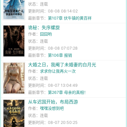
状态：连载
更新时间：08-08 08:14:02
最新章节：
第107章 伏牛镇的黄百祥
诡秘：失序螺旋
作者：
囧囧哟
状态：连载
更新时间：08-08 07:07:28
最新章节：
第106章 报销
大婚之日，我阉了未婚妻的白月光
作者：
求求你让我再火一次
状态：连载
更新时间：08-07 13:04:49
最新章节：
第267章 母亲的真相！
从车迟国开始，布局西游
作者：
嘿嘿没想到吧
状态：连载
更新时间：08-07 20:50:25