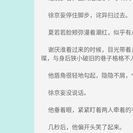
徐京妄停住脚步，诧异扫过去。
夏若若脸颊弥漫着潮红，似乎有
谢厌淮看过来的时候，目光带着几
璨，与身后狭小破旧的巷子格格不
他唇角很轻地勾起，隐隐不屑，“
徐京妄没说话。
他垂着眼，紧紧盯着两人牵着的手
几秒后，他偏开头笑了起来。