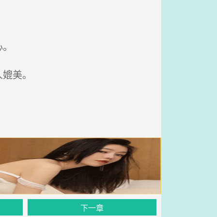
心。
人媲美。
下一章