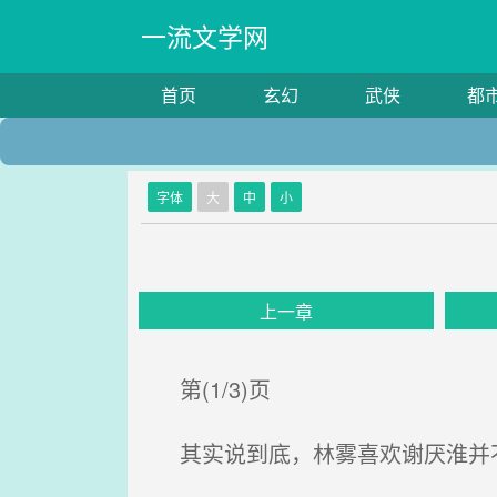
一流文学网
首页
玄幻
武侠
都
字体
大
中
小
上一章
第(1/3)页
其实说到底，林雾喜欢谢厌淮并