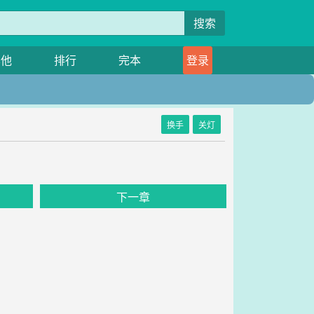
搜索
其他
排行
完本
登录
换手
关灯
下一章