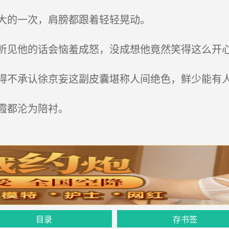
大的一次，肩膀都跟着轻轻晃动。
见他的话会恼羞成怒，没成想他竟然笑得这么开
不承认徐京妄这副皮囊堪称人间绝色，鲜少能有
霞都沦为陪衬。
目录
存书签