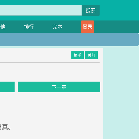
搜索
其他
排行
完本
登录
换手
关灯
下一章
当真。