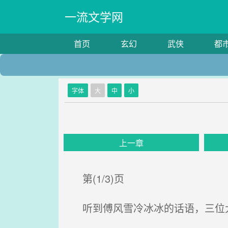
一流文学网
首页
玄幻
武侠
都
字体
大
中
小
上一章
第(1/3)页
听到傅风雪冷冰冰的话语，三位大