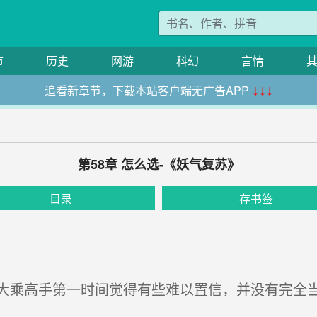
市
历史
网游
科幻
言情
追看新章节，下载本站客户端无广告APP
↓↓↓
第58章 怎么选-《妖气复苏》
目录
存书签
乘高手第一时间觉得有些难以置信，并没有完全