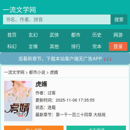
一流文学网
搜索
首页
玄幻
武侠
都市
历史
网游
科幻
言情
其他
排行
完本
登录
追看新章节，下载本站客户端无广告APP
↓↓↓
一流文学网
>
都市小说
> 虎婿
虎婿
作者：
过客
更新时间：2025-11-06 17:35:55
状态：连载
最新章节：
第一千一百三十四章 大结局
加入书架
点击阅读