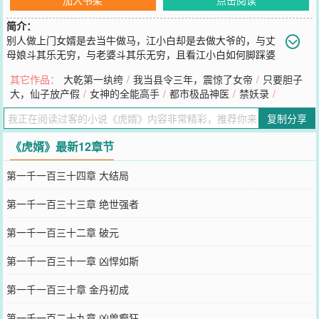
简介：
别人做上门女婿是去当牛做马，江小白却是去做大爷的，与丈
母娘斗其乐无穷，与老婆斗其乐无穷，且看江小白如何脚踩婆
家，拳打强敌，恣意纵横畅快人生……
其它作品：
大乾第一纨绔
/
我当县令三年，震惊了女帝
/
只要胆子
您要是觉得《
虎婿
》还不错的话请不要忘记向您QQ群和微博微信里的
大，仙子放产假
/
女神的全能高手
/
都市极品神医
/
禁妖录
/
朋友推荐哦！
复制分享
《虎婿》最新12章节
第一千一百三十四章 大结局
第一千一百三十三章 绝世强者
第一千一百三十二章 破元
第一千一百三十一章 凶悍如斯
第一千一百三十章 金丹初成
第一千一百二十九章 凶兽癫狂