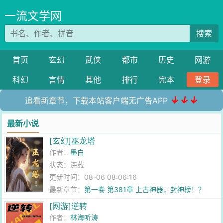
一流文学网
搜索
首页
玄幻
武侠
都市
历史
网游
科幻
言情
其他
排行
完本
登录
↓↓↓
追看新章节，下载本站客户端无广告APP
最新小说
[玄幻]巫龙塔
作者：
墨白
状态：连载
更新时间：08-06 08:06:16
最新章节：
第一卷 第381章 上古神器，封神榜！？
[网游]逆转
作者：
林海听涛