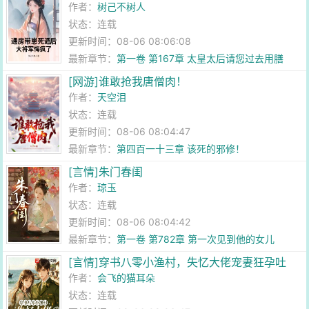
作者：
树己不树人
状态：连载
更新时间：08-06 08:06:08
最新章节：
第一卷 第167章 太皇太后请您过去用膳
[网游]谁敢抢我唐僧肉！
作者：
天空泪
状态：连载
更新时间：08-06 08:04:47
最新章节：
第四百一十三章 该死的邪修！
[言情]朱门春闺
作者：
琼玉
状态：连载
更新时间：08-06 08:04:42
最新章节：
第一卷 第782章 第一次见到他的女儿
[言情]穿书八零小渔村，失忆大佬宠妻狂孕吐
作者：
会飞的猫耳朵
状态：连载