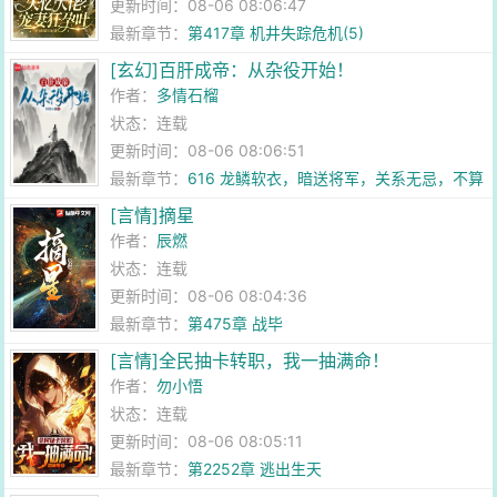
更新时间：08-06 08:06:47
最新章节：
第417章 机井失踪危机(5)
[玄幻]百肝成帝：从杂役开始！
作者：
多情石榴
状态：连载
更新时间：08-06 08:06:51
最新章节：
616 龙鳞软衣，暗送将军，关系无忌，不算
清白
[言情]摘星
作者：
辰燃
状态：连载
更新时间：08-06 08:04:36
最新章节：
第475章 战毕
[言情]全民抽卡转职，我一抽满命！
作者：
勿小悟
状态：连载
更新时间：08-06 08:05:11
最新章节：
第2252章 逃出生天