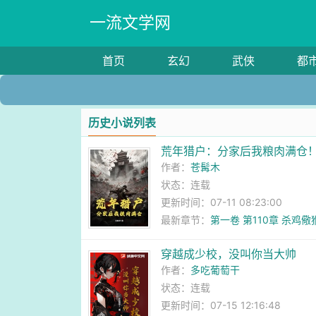
一流文学网
首页
玄幻
武侠
都
历史小说列表
荒年猎户：分家后我粮肉满仓
作者：
苍髯木
状态：连载
更新时间：07-11 08:23:00
最新章节：
第一卷 第110章 杀鸡儆
穿越成少校，没叫你当大帅
作者：
多吃葡萄干
状态：连载
更新时间：07-15 12:16:48