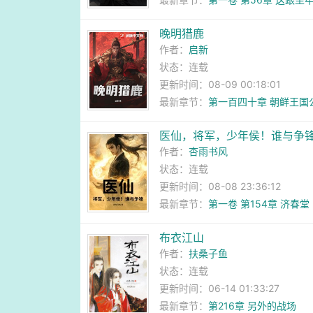
晚明猎鹿
作者：
启新
状态：连载
更新时间：08-09 00:18:01
最新章节：
第一百四十章 朝鲜王国
医仙，将军，少年侯！谁与争
作者：
杏雨书风
状态：连载
更新时间：08-08 23:36:12
最新章节：
第一卷 第154章 济春堂
布衣江山
作者：
扶桑子鱼
状态：连载
更新时间：06-14 01:33:27
最新章节：
第216章 另外的战场