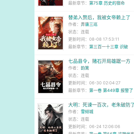
最新章节：
第75章 历史的宿命
替弟入赘后，我被女帝赖上了
作者：
弄唐三巡
状态：连载
更新时间：08-08 17:53:11
最新章节：
第三百一十三章 识破
七品县令，赌石开局雄踞一方
作者：
韵篱
状态：连载
更新时间：06-30 02:04:27
最新章节：
第一卷 第449章 报警了
大明：死谏一百次，老朱破防
作者：
雪倾城
状态：连载
更新时间：06-24 12:06:06
最新章节：
第一卷 第56章 这跟坐