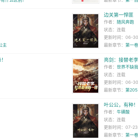
边关第一悍匪
作者：
随风奔跑
状态：连载
更新时间：06-30 
公主
最新章节：
第一卷
锋！
亮剑：接替老
作者：
世界不缺
状态：连载
更新时间：06-30 
最新章节：
第20
叶公公，有种
作者：
牛磺酸
状态：连载
更新时间：07-23 0
最新章节：
第一卷