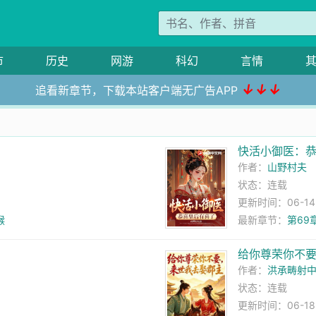
市
历史
网游
科幻
言情
↓↓↓
追看新章节，下载本站客户端无广告APP
！
快活小御医：
作者：
山野村夫
状态：连载
更新时间：06-14 0
猴
最新章节：
第69
给你尊荣你不
作者：
洪承畴射
状态：连载
更新时间：06-18 1