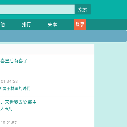
搜索
其他
排行
完本
登录
恭喜皇后有喜了
1:34:58
章 属于林墨的时代
要，来世我去娶郡主
中大玉儿
9:21:57