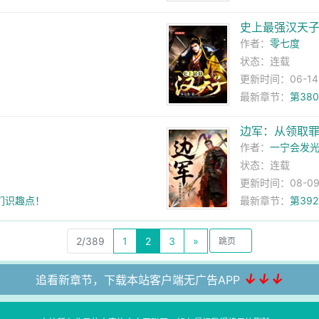
史上最强汉天
作者：
零七度
状态：连载
更新时间：06-14 0
最新章节：
第38
边军：从领取
作者：
一宁会发光o
状态：连载
更新时间：08-09 
你们识趣点！
最新章节：
第39
2/389
1
2
3
»
↓↓↓
追看新章节，下载本站客户端无广告APP