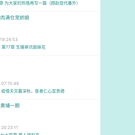
3章 为大家的热情再写一篇（顾赵现代番外）
粮肉满仓宠娇娘
9:24:53
 第77章 生擒审讯姐妹花
疆
熊
7:15:49
章 疫情天灾暮深秋，医者仁心显贵德
维黄埔一期
0:23:11
七十四章 两人锁起来