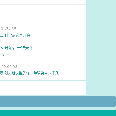
子
1:34:58
0章 科学从这里开始
罪女开始，一统天下
gsun
00:00:08
2章 烈火断道摧先锋，单骑笑对八千兵