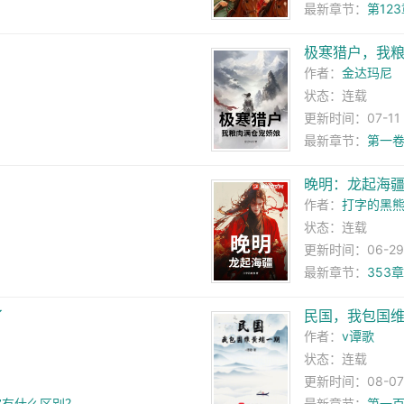
最新章节：
第12
极寒猎户，我
作者：
金达玛尼
状态：连载
更新时间：07-11 1
最新章节：
第一卷
晚明：龙起海
作者：
打字的黑
状态：连载
更新时间：06-29 0
最新章节：
353
了
民国，我包国
作者：
v谭歌
状态：连载
更新时间：08-07 2
牢有什么区别？
最新章节：
第一百