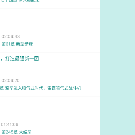
02:06:43
 第61章 新型箭簇
李，打造最强新一团
我
02:06:20
5章 空军进入喷气式时代，雷霆喷气式战斗机
！
1:41:06
 第245章 大结局